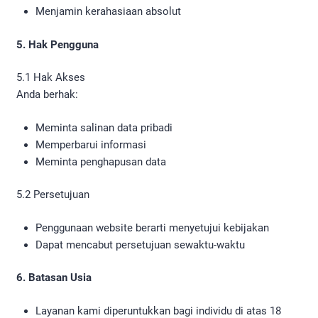
Menjamin kerahasiaan absolut
5. Hak Pengguna
5.1 Hak Akses
Anda berhak:
Meminta salinan data pribadi
Memperbarui informasi
Meminta penghapusan data
5.2 Persetujuan
Penggunaan website berarti menyetujui kebijakan
Dapat mencabut persetujuan sewaktu-waktu
6. Batasan Usia
Layanan kami diperuntukkan bagi individu di atas 18