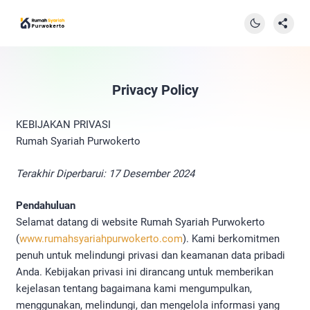
Privacy Policy
KEBIJAKAN PRIVASI
Rumah Syariah Purwokerto
Terakhir Diperbarui: 17 Desember 2024
Pendahuluan
Selamat datang di website Rumah Syariah Purwokerto
(
www.rumahsyariahpurwokerto.com
). Kami berkomitmen
penuh untuk melindungi privasi dan keamanan data pribadi
Anda. Kebijakan privasi ini dirancang untuk memberikan
kejelasan tentang bagaimana kami mengumpulkan,
menggunakan, melindungi, dan mengelola informasi yang