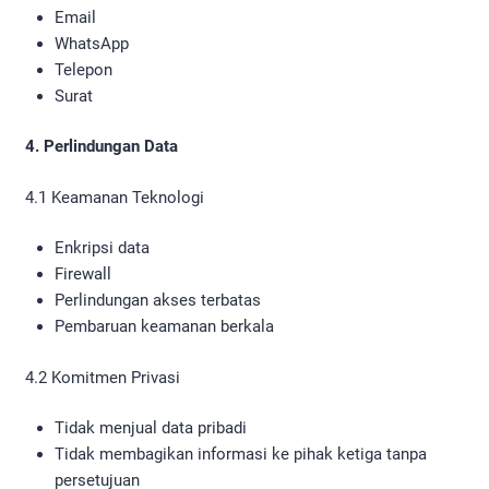
Email
WhatsApp
Telepon
Surat
4. Perlindungan Data
4.1 Keamanan Teknologi
Enkripsi data
Firewall
Perlindungan akses terbatas
Pembaruan keamanan berkala
4.2 Komitmen Privasi
Tidak menjual data pribadi
Tidak membagikan informasi ke pihak ketiga tanpa
persetujuan