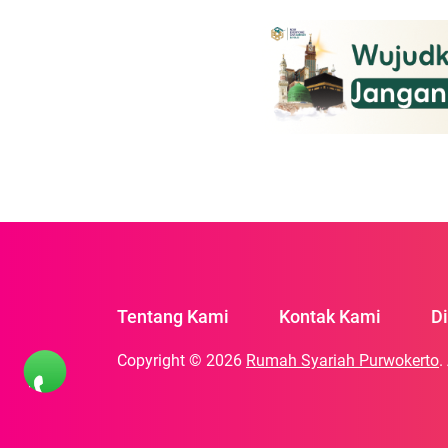
ini. Sementara status gu
pada Level II (Waspada), 
Tentang Kami
Kontak Kami
D
Copyright © 2026
Rumah Syariah Purwokerto
.