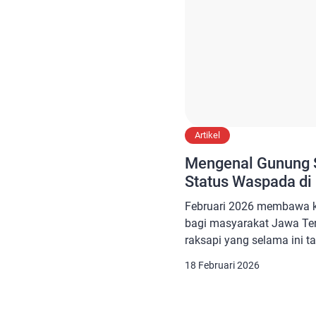
Artikel
Mengenal Gunung 
Status Waspada di
Februari 2026 membawa 
bagi masyarakat Jawa Te
raksapi yang selama ini ta
menunjukkan tanda-tanda
18 Februari 2026
seismik dari Pusat Vulkan
Geologi (PVMBG) mencatat
hembusan—ratusan per ha