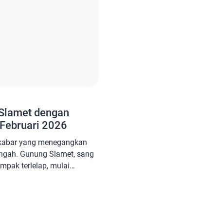
Slamet dengan
 Februari 2026
kabar yang menegangkan
ngah. Gunung Slamet, sang
mpak terlelap, mulai
 kebangunannya. Data
ologi dan Mitigasi Bencana
 lonjakan signifikan gempa
ri—sejak pertengahan bulan