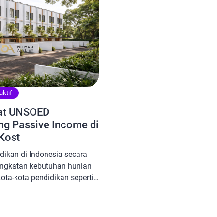
uktif
kat UNSOED
ng Passive Income di
Kost
dikan di Indonesia secara
ngkatan kebutuhan hunian
ota-kota pendidikan seperti
usat pertumbuhan tersebut
ral Soedirman (UNSOED),
h satu kampus negeri besar