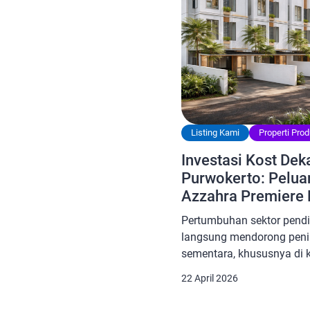
Listing Kami
Properti Prod
Investasi Kost De
Purwokerto: Pelua
Azzahra Premiere 
Pertumbuhan sektor pendi
langsung mendorong peni
sementara, khususnya di k
Purwokerto. Salah satu p
22 April 2026
adalah Universitas Jende
yang dikenal sebagai sala