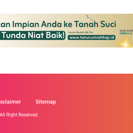
 yang terus meningkat
na ini membuka peluang
khususnya bisnis kost-kostan.
isclaimer
Sitemap
 All Right Reserved.