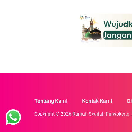
dengan jumlah mahasiswa
setiap tahunnya. Fenome
besar di sektor properti, 
[…]
Tentang Kami
Kontak Kami
D
Copyright © 2026
Rumah Syariah Purwokerto
.