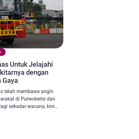
o
as Untuk Jelajahi
kitarnya dengan
n Gaya
as telah membawa angin
arakat di Purwokerto dan
lagi sekadar wacana, kini
asi publik yang modern,
 mengubah cara warga
 Layanan ini merupakan bagian
ang digagas oleh