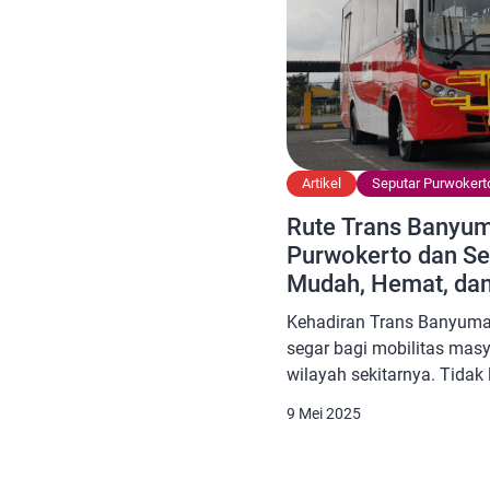
Artikel
Seputar Purwokert
Rute Trans Banyum
Purwokerto dan Se
Mudah, Hemat, da
Kehadiran Trans Banyum
segar bagi mobilitas masy
wilayah sekitarnya. Tidak 
tersedia pilihan transport
9 Mei 2025
nyaman, dan terjangkau,
beraktivitas sehari-hari.
dari program Teman Bus y