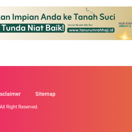
Republik Indonesia,
kah maju dalam penyediaan
isclaimer
Sitemap
 All Right Reserved.