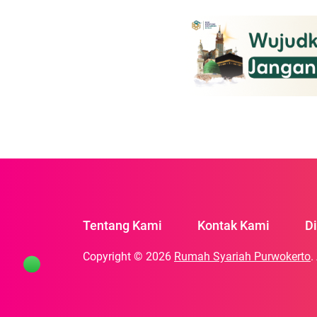
Kementerian Perhubungan 
menandakan sebuah lang
[…]
Tentang Kami
Kontak Kami
D
Copyright © 2026
Rumah Syariah Purwokerto
.