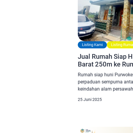
Listing Kami
Listing Rum
Jual Rumah Siap H
Barat 250m ke Rum
Rumah siap huni Purwoker
perpaduan sempurna ant
keindahan alam persawah
Gunung Slamet yang megah.
25 Juni 2025
Kelurahan Rejasari, Purw
Tengah, hunian ini adalah
mencari rumah baru deng
fasilitas lengkap. Spesif
Purwokerto Barat […]