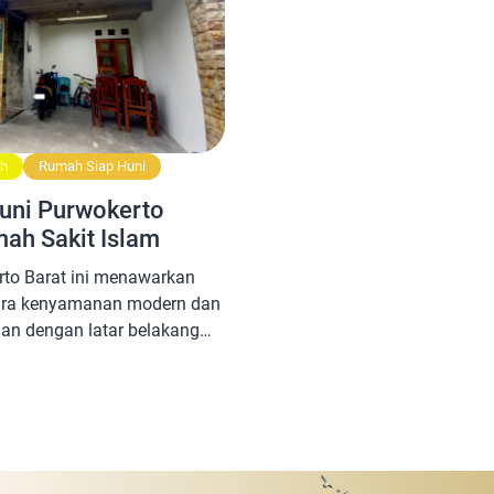
ah
Rumah Siap Huni
uni Purwokerto
ah Sakit Islam
to Barat ini menawarkan
ara kenyamanan modern dan
an dengan latar belakang
 Berlokasi strategis di
okerto, Banyumas, Jawa
 pilihan ideal bagi Anda yang
an kualitas premium dan
ikasi Rumah Siap Huni