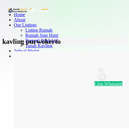
Home
About
Our Listings
Listing Rumah
Rumah Siap Huni
kavling purwokerto
Properti Produktif
Tanah Kavling
Jadwal Sholat
Contact
Chat Whatsapp