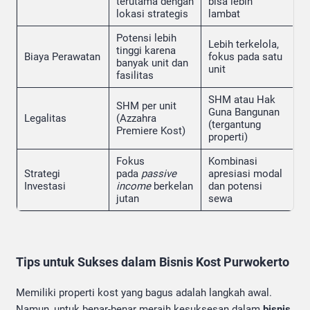
terutama dengan
bisa lebih
lokasi strategis
lambat
Potensi lebih
Lebih terkelola,
tinggi karena
Biaya Perawatan
fokus pada satu
banyak unit dan
unit
fasilitas
SHM atau Hak
SHM per unit
Guna Bangunan
Legalitas
(Azzahra
(tergantung
Premiere Kost)
properti)
Fokus
Kombinasi
Strategi
pada
passive
apresiasi modal
Investasi
income
berkelan
dan potensi
jutan
sewa
Tips untuk Sukses dalam Bisnis Kost Purwokerto
Memiliki properti kost yang bagus adalah langkah awal.
Namun, untuk benar-benar meraih kesuksesan dalam
bisnis