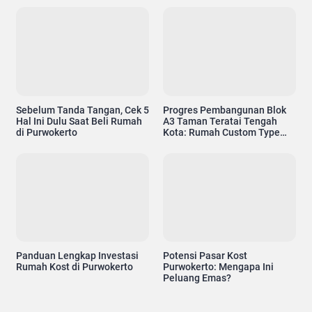
Sebelum Tanda Tangan, Cek 5
Progres Pembangunan Blok
Hal Ini Dulu Saat Beli Rumah
A3 Taman Teratai Tengah
di Purwokerto
Kota: Rumah Custom Type
54/103 Siap Jadi Hunian
Nyaman
Penting...!
Panduan Lengkap Investasi
Potensi Pasar Kost
Rumah Kost di Purwokerto
Purwokerto: Mengapa Ini
Temukan rumah tanpa riba, tanpa bank, dan tanpa denda di
Peluang Emas?
berbagai kota. Klik salah satu pilihan di bawah untuk
mendapatkan informasinya.