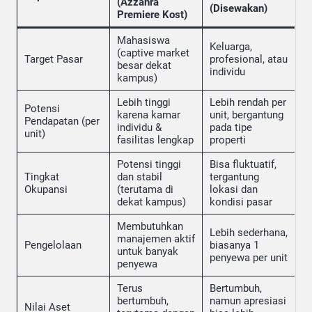
(Azzahra
(Disewakan)
Premiere Kost)
Mahasiswa
Keluarga,
(captive market
Target Pasar
profesional, atau
besar dekat
individu
kampus)
Lebih tinggi
Lebih rendah per
Potensi
karena kamar
unit, bergantung
Pendapatan (per
individu &
pada tipe
unit)
fasilitas lengkap
properti
Potensi tinggi
Bisa fluktuatif,
Tingkat
dan stabil
tergantung
Okupansi
(terutama di
lokasi dan
dekat kampus)
kondisi pasar
Membutuhkan
Lebih sederhana,
manajemen aktif
Pengelolaan
biasanya 1
untuk banyak
penyewa per unit
penyewa
Terus
Bertumbuh,
bertumbuh,
namun apresiasi
Nilai Aset