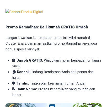
Promo Ramadhan: Beli Rumah GRATIS Umroh
Jangan lewatkan kesempatan emas ini! Miliki rumah di
Cluster Erja 2 dan manfaatkan promo Ramadhan-nya juga
bonus spesia lainnyal:
🕋 Umroh GRATIS:
Wujudkan impian beribadah di Tanah
Suci!
🏠 Kanopi:
Lindungi kendaraan Anda dari panas dan
hujan.
🛡️ Teralis:
Tingkatkan keamanan rumah Anda.
📝 Balik Nama:
Proses kepemilikan yang mudah dan
lancar.