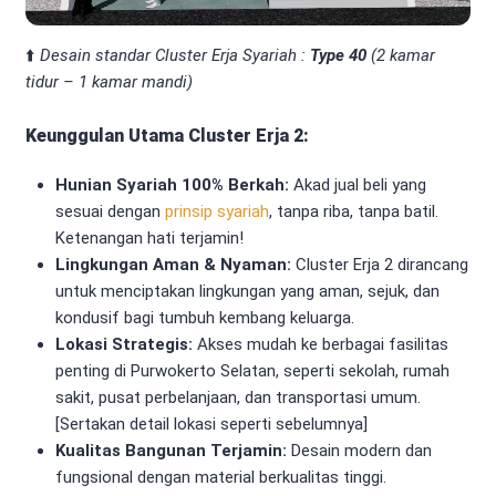
⬆️
Desain standar Cluster Erja Syariah :
Type 40
(2 kamar
tidur – 1 kamar mandi)
Keunggulan Utama Cluster Erja 2:
Hunian Syariah 100% Berkah:
Akad jual beli yang
sesuai dengan
prinsip syariah
, tanpa riba, tanpa batil.
Ketenangan hati terjamin!
Lingkungan Aman & Nyaman:
Cluster Erja 2 dirancang
untuk menciptakan lingkungan yang aman, sejuk, dan
kondusif bagi tumbuh kembang keluarga.
Lokasi Strategis:
Akses mudah ke berbagai fasilitas
penting di Purwokerto Selatan, seperti sekolah, rumah
sakit, pusat perbelanjaan, dan transportasi umum.
[Sertakan detail lokasi seperti sebelumnya]
Kualitas Bangunan Terjamin:
Desain modern dan
fungsional dengan material berkualitas tinggi.