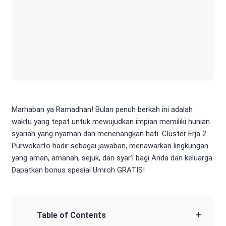
Marhaban ya Ramadhan! Bulan penuh berkah ini adalah
waktu yang tepat untuk mewujudkan impian memiliki hunian
syariah yang nyaman dan menenangkan hati. Cluster Erja 2
Purwokerto hadir sebagai jawaban, menawarkan lingkungan
yang aman, amanah, sejuk, dan syar’i bagi Anda dan keluarga.
Dapatkan bonus spesial Umroh GRATIS!
+
Table of Contents