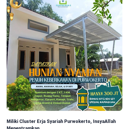
Miliki Cluster Erja Syariah Purwokerto, InsyaAllah
Menentramkan