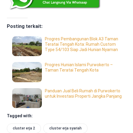
Posting terkait:
Progres Pembangunan Blok A3 Taman
Teratai Tengah Kota: Rumah Custom
Type 54/103 Siap Jadi Hunian Nyaman
Progres Hunian Islami Purwokerto –
Taman Teratai Tengah Kota
Panduan Jual Beli Rumah di Purwokerto
untuk Investasi Properti Jangka Panjang
Tagged with:
cluster erja 2
cluster erja syariah